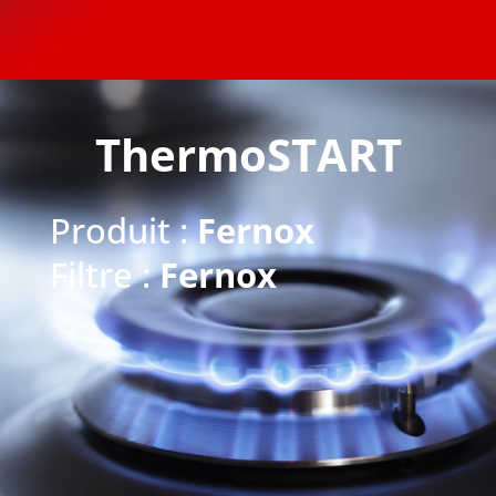
ThermoSTART
Produit :
Fernox
Filtre :
Fernox