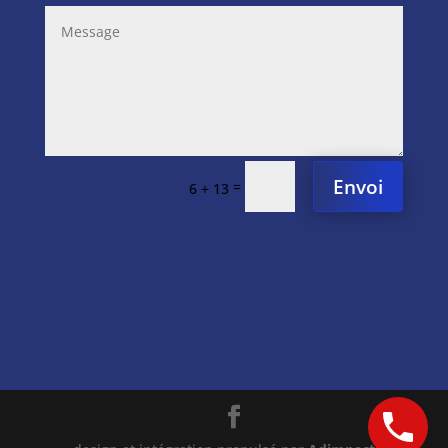
Envoi
=
6 + 13